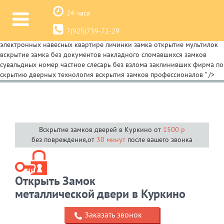
вскрытие замков (Куркино) взлом замков аварийное вскрытие замков
24 часа
дверей цена срочное круглосуточно автомобильных сейфов срочно
служба вскрытия квартир гаражных мастер по вскрытию телефон
7(925)739-72-29
дешево недорого профессиональное срочный экстренное
электронных навесных квартире личинки замка открытие мультилок
вскрытие замка без документов накладного сломавшихся замков
сувальдных номер частное слесарь без взлома заклинивших фирма по
скрытию дверных технология вскрытия замков профессионалов
" />
Вскрытие замков дверей в Куркино от
1500 р
без повреждения,от
30 минут
после вашего звонка
Открыть Замок
металлической двери в Куркино
Заказать звонок